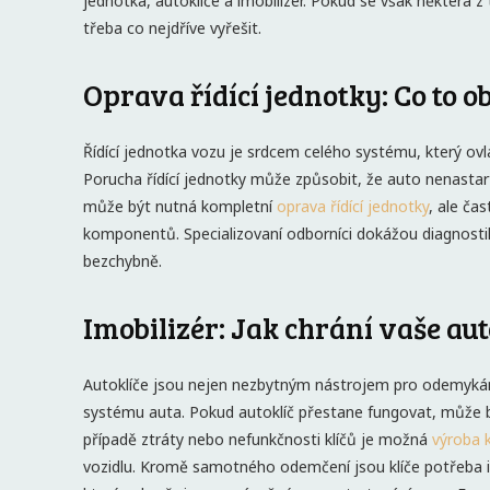
jednotka, autoklíče a imobilizér. Pokud se však některá
třeba co nejdříve vyřešit.
Oprava řídící jednotky: Co to o
Řídící jednotka vozu je srdcem celého systému, který ovl
Porucha řídící jednotky může způsobit, že auto nenasta
může být nutná kompletní
oprava řídící jednotky
, ale č
komponentů. Specializovaní odborníci dokážou diagnostik
bezchybně.
Imobilizér: Jak chrání vaše aut
Autoklíče jsou nejen nezbytným nástrojem pro odemykání
systému auta. Pokud autoklíč přestane fungovat, může bý
případě ztráty nebo nefunkčnosti klíčů je možná
výroba k
vozidlu. Kromě samotného odemčení jsou klíče potřeba i kv