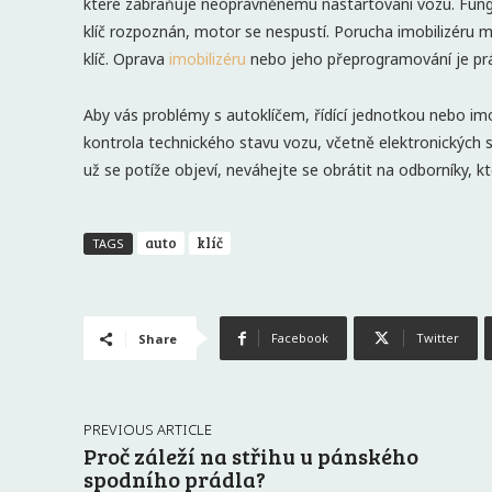
které zabraňuje neoprávněnému nastartování vozu. Funguj
klíč rozpoznán, motor se nespustí. Porucha imobilizéru
klíč. Oprava
imobilizéru
nebo jeho přeprogramování je prác
Aby vás problémy s autoklíčem, řídící jednotkou nebo imo
kontrola technického stavu vozu, včetně elektronických
už se potíže objeví, neváhejte se obrátit na odborníky, 
auto
klíč
TAGS
Facebook
Twitter
Share
PREVIOUS ARTICLE
Proč záleží na střihu u pánského
spodního prádla?