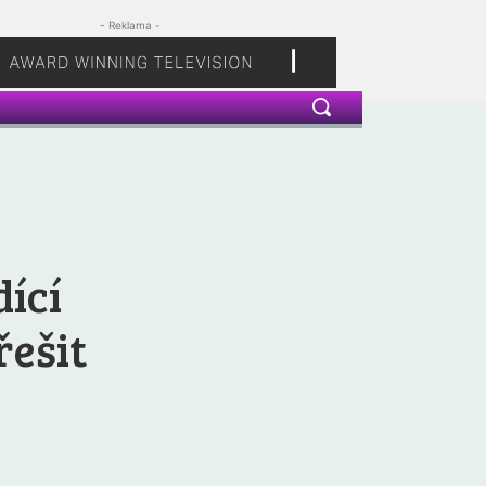
- Reklama -
dící
řešit