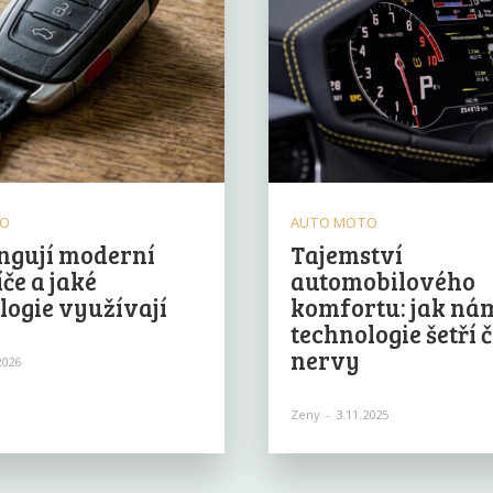
TO
AUTO MOTO
ngují moderní
Tajemství
če a jaké
automobilového
logie využívají
komfortu: jak ná
technologie šetří č
nervy
2026
Zeny
-
3.11.2025