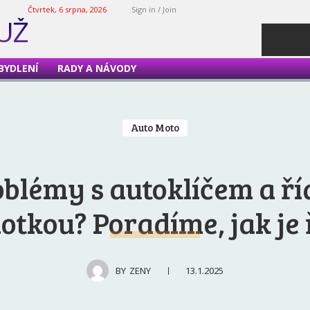
Čtvrtek, 6 srpna, 2026
Sign in / Join
MUŽ
BYDLENÍ
RADY A NÁVODY
Auto Moto
blémy s autoklíčem a ří
otkou? Poradíme, jak je 
13.1.2025
BY
ZENY