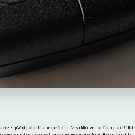
ré zajišťují pohodlí a bezpečnost. Mezi klíčové součásti patří řídící