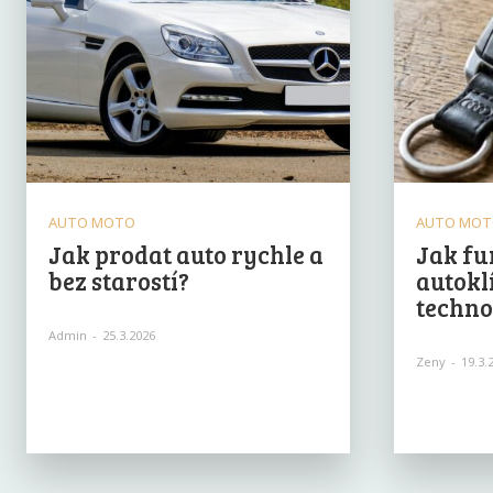
AUTO MOTO
AUTO MO
Jak prodat auto rychle a
Jak fu
bez starostí?
autoklí
techno
Admin
-
25.3.2026
Zeny
-
19.3.