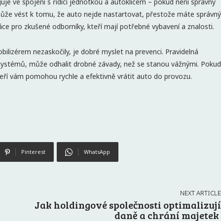
e ve spojení s řídící jednotkou a autoklíčem – pokud není správný
 může vést k tomu, že auto nejde nastartovat, přestože máte správný
e pro zkušené odborníky, kteří mají potřebné vybavení a znalosti.
bilizérem nezaskočily, je dobré myslet na prevenci. Pravidelná
 systémů, může odhalit drobné závady, než se stanou vážnými. Pokud
kteří vám pomohou rychle a efektivně vrátit auto do provozu.
Pinterest
WhatsApp
NEXT ARTICLE
Jak holdingové společnosti optimalizují
daně a chrání majetek