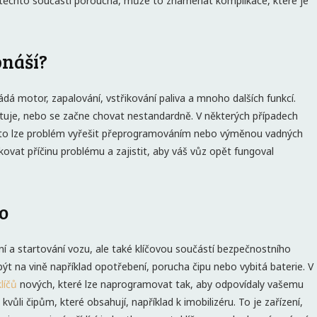
 z těchto součástí porouchá, může to znamenat komplikace, které je
bnáší?
ádá motor, zapalování, vstřikování paliva a mnoho dalších funkcí.
rtuje, nebo se začne chovat nestandardně. V některých případech
asto lze problém vyřešit přeprogramováním nebo výměnou vadných
ovat příčinu problému a zajistit, aby váš vůz opět fungoval
o
 a startování vozu, ale také klíčovou součástí bezpečnostního
t na vině například opotřebení, porucha čipu nebo vybitá baterie. V
líčů
nových, které lze naprogramovat tak, aby odpovídaly vašemu
ůli čipům, které obsahují, například k imobilizéru. To je zařízení,