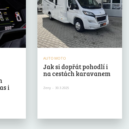
AUTO MOTO
Jak si dopřát pohodlí i
na cestách karavanem
m
as i
Zeny
-
30.3.2025