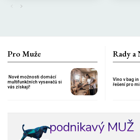
Pro Muže
Rady a
Nové možnosti domácí
Víno v bag in
multifunkčních vysavačů si
řešení pro mi
vás získají!
podnikavý MUŽ